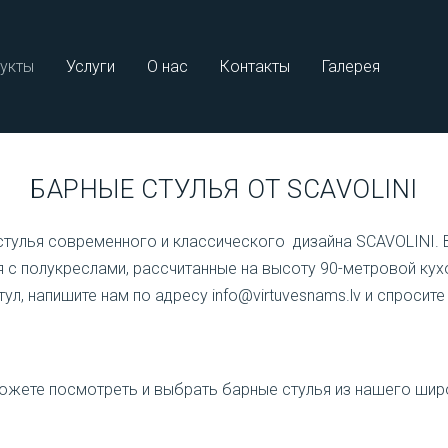
укты
Услуги
О нас
Контакты
Галерея
БАРНЫЕ СТУЛЬЯ ОТ SCAVOLINI
стулья
современного и классического
дизайна
SCAVOLINI.
 с полукреслами, рассчитанные на высоту 90-метровой кух
тул, напишите нам по адресу info@virtuvesnams.lv и спросит
ожете посмотреть и выбрать барные стулья из нашего шир